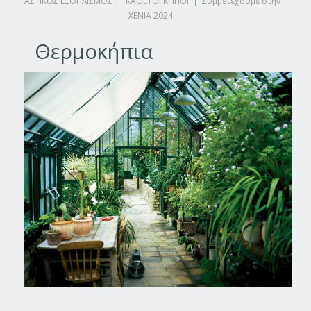
ΑΣΤΙΚΟΣ ΕΞΟΠΛΙΣΜΟΣ
|
ΚΑΘΕΤΟΙ ΚΗΠΟΙ
|
Συμμετέχουμε στην
XENIA 2024
Θερμοκήπια