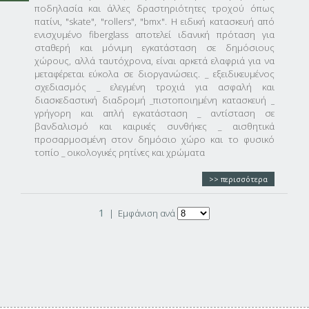
ποδηλασία και άλλες δραστηριότητες τροχού όπως
πατίνι, "skate", "rollers", "bmx". H ειδική κατασκευή από
ενισχυμένο fiberglass αποτελεί ιδανική πρόταση για
σταθερή και μόνιμη εγκατάσταση σε δημόσιους
χώρους, αλλά ταυτόχρονα, είναι αρκετά ελαφριά για να
μεταφέρεται εύκολα σε διοργανώσεις. _ εξειδικευμένος
σχεδιασμός _ ελεγμένη τροχιά για ασφαλή και
διασκεδαστική διαδρομή _πιστοποιημένη κατασκευή _
γρήγορη και απλή εγκατάσταση _ αντίσταση σε
βανδαλισμό και καιρικές συνθήκες _ αισθητικά
προσαρμοσμένη στον δημόσιο χώρο και το φυσικό
τοπίο _ οικολογικές ρητίνες και χρώματα
>> περισσότερα
1
|
Εμφάνιση ανά