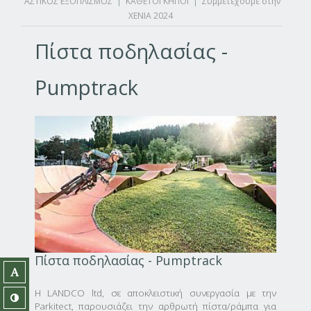
ΑΣΤΙΚΟΣ ΕΞΟΠΛΙΣΜΟΣ
|
ΚΑΘΕΤΟΙ ΚΗΠΟΙ
|
Συμμετέχουμε στην
XENIA 2024
Πίστα ποδηλασίας -
Pumptrack
Πίστα ποδηλασίας - Pumptrack
Η LANDCO ltd, σε αποκλειστική συνεργασία με την
Parkitect, παρουσιάζει την αρθρωτή πίστα/ράμπα για