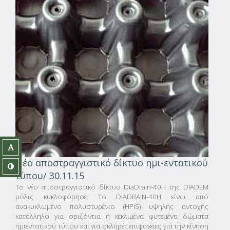
Νέο αποστραγγιστικό δίκτυο ημι-εντατικού
τύπου/ 30.11.15
Το νέο αποστραγγιστικό δίκτυο DiaDrain-40H της DIADEM
μόλις κυκλοφόρησε. Το DIADRAIN-40H είναι από
ανακυκλωμένο πολυστυρένιο (HPIS) υψηλής αντοχής
κατάλληλο για οριζόντια ή κεκλιμένα φυτεμένα δώματα
ημιεντατικού τύπου και για σκληρές επιφάνειες για την κίνηση