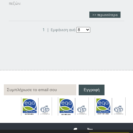
πεζών.
>> περισσότερα
1
|
Εμφάνιση ανά
Copyright © Landco Ltd