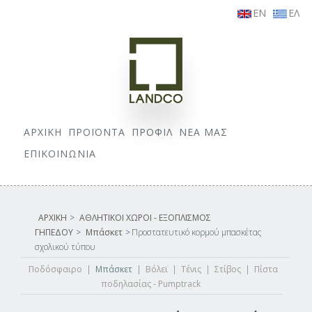
EN
ΕΛ
ΑΡΧΙΚΗ
ΠΡΟΪΟΝΤΑ
ΠΡΟΦΙΛ
ΝΕΑ ΜΑΣ
ΕΠΙΚΟΙΝΩΝΙΑ
ΑΡΧΙΚΗ
>
ΑΘΛΗΤΙΚΟΙ ΧΩΡΟΙ - ΕΞΟΠΛΙΣΜΟΣ
ΓΗΠΕΔΟΥ
>
Μπάσκετ
>
Προστατευτικό κορμού μπασκέτας
σχολικού τύπου
Ποδόσφαιρο
|
Μπάσκετ
|
Βόλεϊ
|
Τένις
|
Στίβος
|
Πίστα
ποδηλασίας - Pumptrack